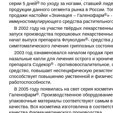
®
серии 5 дней
по уходу за ногами, ставшей лид
продукции данного сегмента рынка в России. То
®
продажи настойки «Эхинацея – Галенофарм
» -
иммуностимулирующего средства растительног
В 2002 году на участке твёрдых лекарственн
запуск производства порошковых лекарственных
®
начат выпуск препарата Флуколдин
- средства 
симптоматического лечения гриппозных состоян
2003 год ознаменовался началом продаж преп
назальные капли для лечения острого и хрониче
®
препарата Содекор
- противовоспалительное,
средство, повышает неспецифическую резистент
способствует повышению умственной и физичес
работоспособности.
В 2005 году появилась на свет серия косметич
®
Галенофарм
. Производственное оборудовани
упаковочные материалы соответствуют самым 
качества. Вся косметика изготовлена в соответс
качества фармацевтического производства.