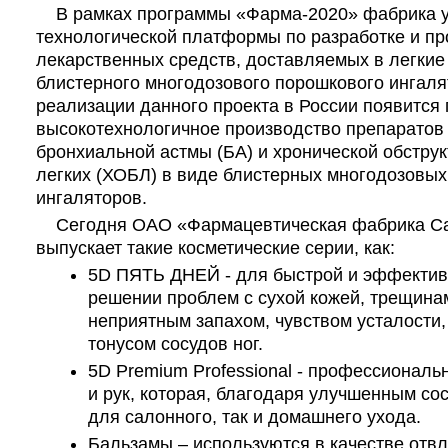
В рамках программы «Фарма-2020» фабрика уч
технологической платформы по разработке и пр
лекарственных средств, доставляемых в легки
блистерного многодозового порошкового ингаля
реализации данного проекта в России появится
высокотехнологичное производство препаратов
бронхиальной астмы (БА) и хронической обстру
легких (ХОБЛ) в виде блистерных многодозовы
ингаляторов.
Сегодня ОАО «Фармацевтическая фабрика Са
выпускает такие косметические серии, как:
5D ПЯТЬ ДНЕЙ - для быстрой и эффекти
решении проблем с сухой кожей, трещина
неприятным запахом, чувством усталости,
тонусом сосудов ног.
5D Premium Professional -
профессиональн
и рук, которая, благодаря улучшенным сос
для салонного, так и домашнего ухода
.
Бальзамы – используются в качестве отв