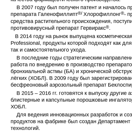
В 2007 году был получен патент и началось п
®/
®
препарата Галенофиллипт
Хлорофиллонг
- 
средства растительного происхождения, поступ
®
противовирусный препарат Гервиракс
.
В 2014 году на рынок выпущена косметическая
Professional, продукты которой подходят как д
так и самостоятельного ухода.
В последние годы стратегическим направлени
работа по внедрению в производство препарато
бронхиальной астмы (БА) и хронической обстру
лёгких (ХОБЛ). В 2009 году был зарегистрирова
бесфреоновый аэрозольный препарат Беклоспи
В 2015 – 2016 гг. готовятся к выпуску другие 
блистерные и капсульные порошковые ингалято
ХОБЛ.
Для ведения инновационных разработок и со
продуктов на фабрике был создан Департамент
технологий.