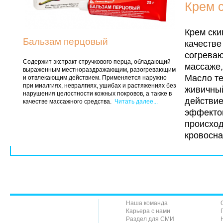
Крем 
Крем ски
Бальзам перцовый
качестве
согреваю
Содержит экстракт стручкового перца, обладающий
массаже,
выраженным местнораздражающим, разогревающим
Масло те
и отвлекающим действием. Применяется наружно
при миалгиях, невралгиях, ушибах и растяжениях без
живичны
нарушения целостности кожных покровов, а также в
действи
качестве массажного средства.
Читать далее...
эффектом
происход
кровосн
Наша команда
Карьера с нами
Раздел для СМИ