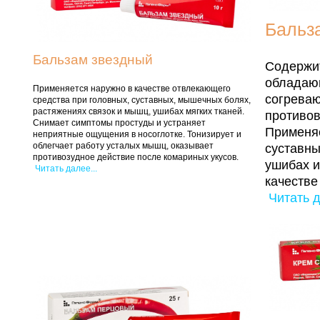
Бальз
Бальзам звездный
Содержит
обладаю
Применяется наружно в качестве отвлекающего
согрева
средства при головных, суставных, мышечных болях,
растяжениях связок и мышц, ушибах мягких тканей.
противо
Снимает симптомы простуды и устраняет
Применя
неприятные ощущения в носоглотке. Тонизирует и
облегчает работу усталых мышц, оказывает
суставны
противозудное действие после комариных укусов.
ушибах и
Читать далее...
качестве
Читать д