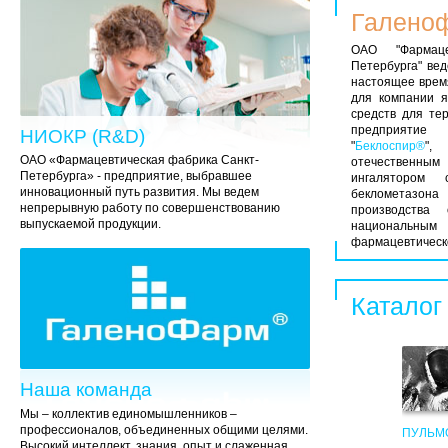
Галеноф
ОАО "Фармаце
Петербурга" вед
настоящее врем
для компании я
средств для те
предприяти
НИОКР (R&D)
"
Беклоспир®
",
ОАО «Фармацевтическая фабрика Санкт-
отечественным
Петербурга» - предприятие, выбравшее
ингалятором
инновационный путь развития. Мы ведем
беклометазо
непрерывную работу по совершенствованию
производства
выпускаемой продукции.
национальны
фармацевтическо
Каталог
Наша команда
Мы – коллектив единомышленников –
профессионалов, объединенных общими целями.
ПУЛЬМ
Высокий интеллект, знания, опыт и слаженная