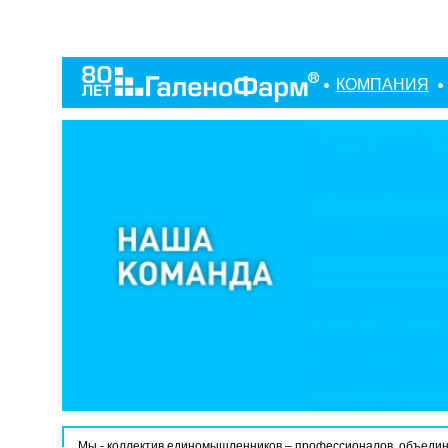
КОМПАНИЯ
Мы - коллектив единомышленников – профессионалов, объедин