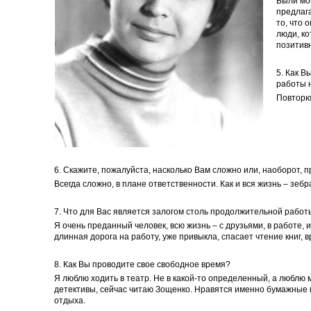
Были мом
предлага
то, что 
люди, ко
позитив
5.
Как В
работы 
Повторю
6.
Скажите, пожалуйста, насколько Вам сложно или, наоборот, 
Всегда сложно, в плане ответственности. Как и вся жизнь – зебр
7. Что для Вас является залогом столь продолжительной рабо
Я очень преданный человек, всю жизнь – с друзьями, в работе,
длинная дорога на работу, уже привыкла, спасает чтение книг, 
8.
Как Вы проводите свое свободное время?
Я люблю ходить в театр. Не в какой-то определенный, а люблю 
детективы, сейчас читаю Зощенко. Нравятся именно бумажные кни
отдыха.