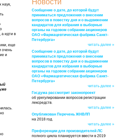
Новости
 наук,
Сообщение о дате, до которой будут
ть
приниматься предложения о внесении
вопросов в повестку дня и о выдвижении
о
кандидатов для избрания в выборные
о
органы на годовом собрании акционеров
 а идти в
ОАО «Фармацевтическая фабрика Санкт-
Петербурга»
читать далее »
ики, еще
и очень
Сообщение о дате, до которой будут
ие и
приниматься предложения о внесении
вопросов в повестку дня и о выдвижении
кандидатов для избрания в выборные
органы на годовом собрании акционеров
ОАО «Фармацевтическая фабрика Санкт-
Петербурга»
ный
читать далее »
 уже
Госдума рассмотрит законопроект
об урегулировании вопросов регистрации
лексредств.
читать далее »
чилась.
но
Опубликован Перечень ЖНВЛП
на 2018 год.
читать далее »
Преференции для производителей ЛС
но
полного цикла планируется ввести в 2019