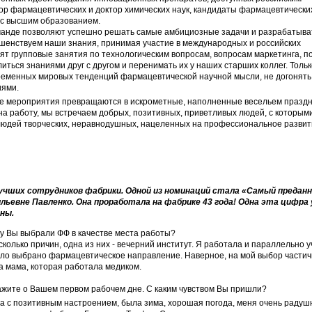
ор фармацевтических и доктор химических наук, кандидаты фармацевтических
 с высшим образованием.
оманде позволяют успешно решать самые амбициозные задачи и разрабатыва
ршенствуем наши знания, принимая участие в международных и российских
ят групповые занятия по технологическим вопросам, вопросам маркетинга, п
иться знаниями друг с другом и перенимать их у наших старших коллег. Тольк
ременных мировых тенденций фармацевтической научной мысли, не догонять,
иями.
е мероприятия превращаются в искрометные, наполненные весельем праздн
а работу, мы встречаем добрых, позитивных, приветливых людей, с которым
 людей творческих, неравнодушных, нацеленных на профессиональное развит
учших сотрудников фабрики. Одной из номинаций стала «Самый предан
льевне Павленко. Она проработала на фабрике 43 года! Одна эта цифра
ны.
му Вы выбрали ФФ в качестве места работы?
колько причин, одна из них - вечерний институт. Я работала и параллельно у
ло выбрано фармацевтическое направление. Наверное, на мой выбор частич
а мама, которая работала медиком.
ажите о Вашем первом рабочем дне. С каким чувством Вы пришли?
а с позитивным настроением, была зима, хорошая погода, меня очень радуш