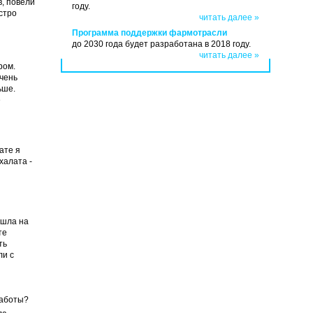
, повели
году.
стро
читать далее »
Программа поддержки фармотрасли
до 2030 года будет разработана в 2018 году.
читать далее »
ром.
чень
ьше.
е
ате я
халата -
 шла на
те
ть
ли с
работы?