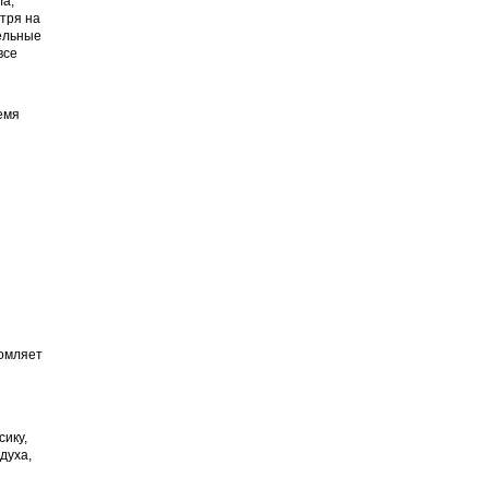
а,
отря на
тельные
все
емя
томляет
сику,
духа,