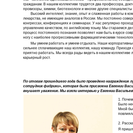
гражданам. В нашем коллективе трудятся два профессора, докт
провизоры, химики, биотехнологи и многие другие специалисты
Высокий интеллект, знание, опыт и слаженная работы в к
лекарства, не имеющие аналогов в России. Мы постоянно сове
конгрессах, конференциях и семинарах. У нас регулярно проход
управлению качеством, по английскому языку. Мы стараемся дел
процесс постоянного познания позволяет нам быть в курсе сов
ногу с наиболее прогрессивными фармацевтическими технолог
Мы умеем работать и умеем отдыхать. Наши корпоративны
сильнее сплачивающие наш коллектив, нашу команду. Приходя н
приятно работать. Мы всегда рады видеть в нашем коллективе
карьерный рост.
По итогам прошедшего года было проведено награждение л
сотрудник фабрики», которая была присвоена Евгении Васи
внушает уважение. Мы взяли интервью у Евгении Васильев
1. Поче
Было нес
Мной бы
повлиял
2. Расск
Я пришл