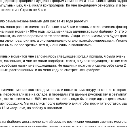
и директор фабрики Глуздиков Трофим Семенович и начальник отдела кадров
мпульный цех, я начинала контролером. Ко мне по-доброму отнеслись, и я бы
в коллектив. Страха не было.
было самым незабываемым для Вас за 43 года работы?
ень много разных моментов. Больше они были связаны с человеческим факто
ачимый момент - 90-е годы, когда менялась администрация фабрики. Я это о
помню, мы остро переживали те перемены. Люди не понимали, что будет дал
на одно предприятие, а оно кардинально стало трансформироваться. Многи
ки были более зрелые, чем я, и они сильно волновались.
ивных моментов мне запомнилось следующее: когда я пришла, я была очень
я, маленькая, и мне не могли подобрать халат, а директор увидел, в каком хал
потребовал найти мне подходящий. Не нашли, и поэтому я сшила себе сама 2 
нных, расклешенных, и на меня ходила смотреть вся фабрика.
 момент: меня и зав. складом послали посчитать микстуру от кашля, которая
ы пересчитали все на складе, и передали эти данные руководству, в результа
ь, что это всего лишь 50% из того, что есть, надо было еще идти в цех и счита
ю продукцию. Мы остались после рабочего дня, чтобы посчитать остаток, уш
 12-м часу ночи, но работу выполнили.
да на фабрике достаточно долгий срок, не возникало желания сменить место 