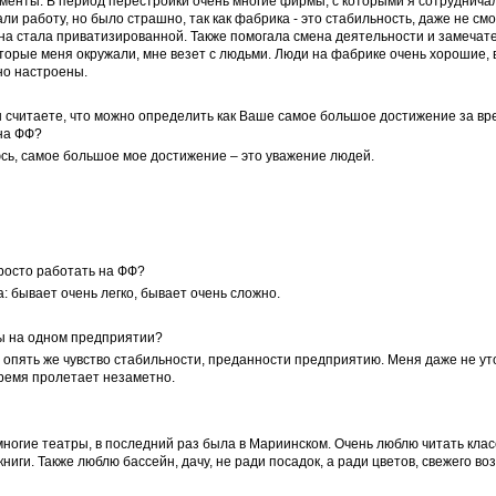
енты. В период перестройки очень многие фирмы, с которыми я сотрудничал
ли работу, но было страшно, так как фабрика - это стабильность, даже не см
она стала приватизированной. Также помогала смена деятельности и замеча
торые меня окружали, мне везет с людьми. Люди на фабрике очень хорошие, 
но настроены.
ы считаете, что можно определить как Ваше самое большое достижение за вр
на ФФ?
сь, самое большое мое достижение – это уважение людей.
просто работать на ФФ?
а: бывает очень легко, бывает очень сложно.
ты на одном предприятии?
 и опять же чувство стабильности, преданности предприятию. Меня даже не у
время пролетает незаметно.
многие театры, в последний раз была в Мариинском. Очень люблю читать клас
ги. Также люблю бассейн, дачу, не ради посадок, а ради цветов, свежего воз