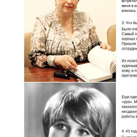
встретил
меня в а
влилась 
3. Что 
Было оч
Самый зн
хорошо 
Пришли 
сотрудни
Из позит
худенька
хожу, и 
притале
Еще один
«ура». М
оказалос
несданну
работы в
4. 43 го