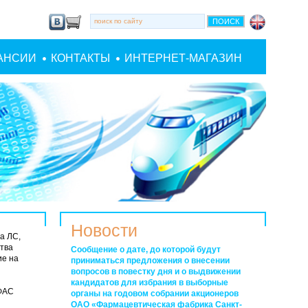
АНСИИ
КОНТАКТЫ
ИНТЕРНЕТ-МАГАЗИН
Новости
а ЛС,
тва
Сообщение о дате, до которой будут
ие на
приниматься предложения о внесении
вопросов в повестку дня и о выдвижении
кандидатов для избрания в выборные
 ФАС
органы на годовом собрании акционеров
ОАО «Фармацевтическая фабрика Санкт-