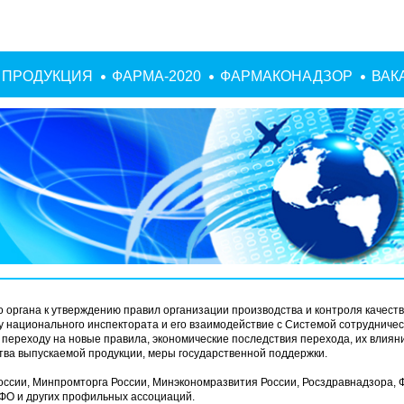
ПРОДУКЦИЯ
ФАРМА-2020
ФАРМАКОНАДЗОР
ВАК
о органа к утверждению правил организации производства и контроля качеств
у национального инспектората и его взаимодействие с Системой сотрудничес
 переходу на новые правила, экономические последствия перехода, их влиян
тва выпускаемой продукции, меры государственной поддержки.
оссии, Минпромторга России, Минэкономразвития России, Росздравнадзора,
ФО и других профильных ассоциаций.