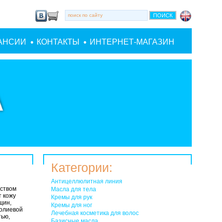
АНСИИ
КОНТАКТЫ
ИНТЕРНЕТ-МАГАЗИН
Категории:
Антицеллюлитная линия
ством
Масла для тела
т кожу
Кремы для рук
щин,
Кремы для ног
нолиевой
Лечебная косметика для волос
тью,
Базисные масла