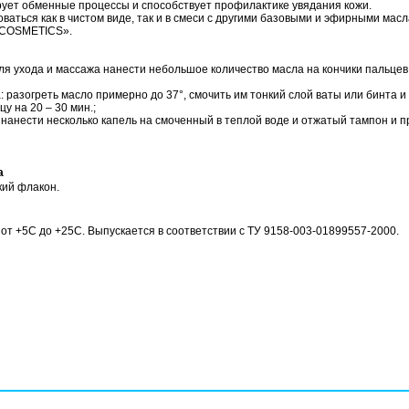
ует обменные процессы и способствует профилактике увядания кожи.
ваться как в чистом виде, так и в смеси с другими базовыми и эфирными мас
COSMETICS».
ля ухода и массажа нанести небольшое количество масла на кончики пальцев
: разогреть масло примерно до 37°, смочить им тонкий слой ваты или бинта и
у на 20 – 30 мин.;
нанести несколько капель на смоченный в теплой воде и отжатый тампон и п
а
кий флакон.
 от +5С до +25С.
Выпускается в соответствии с ТУ 9158-003-01899557-2000.