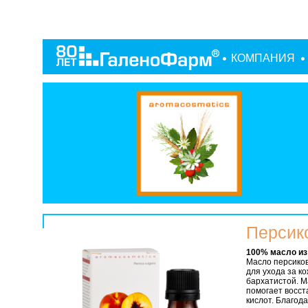
КОМПАНИЯ
Персик
100% масло из
Масло персико
для ухода за к
бархатистой. М
помогает восст
кислот. Благод