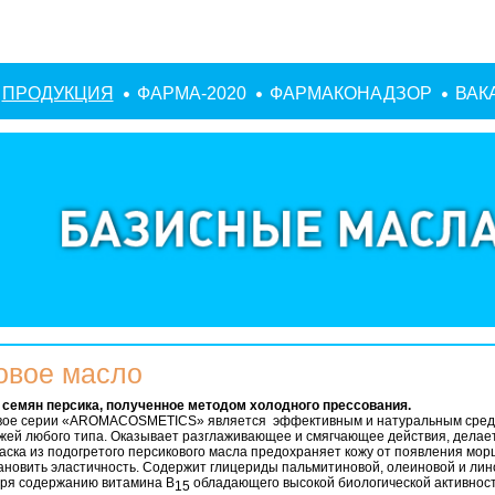
ПРОДУКЦИЯ
ФАРМА-2020
ФАРМАКОНАДЗОР
ВАК
овое масло
 семян персика, полученное методом холодного прессования.
вое серии «AROMACOSMETICS» является эффективным и натуральным сред
ожей любого типа. Оказывает разглаживающее и смягчающее действия, делае
аска из подогретого персикового масла предохраняет кожу от появления мор
ановить эластичность. Содержит глицериды пальмитиновой, олеиновой и ли
аря содержанию витамина В
обладающего высокой биологической активнос
15