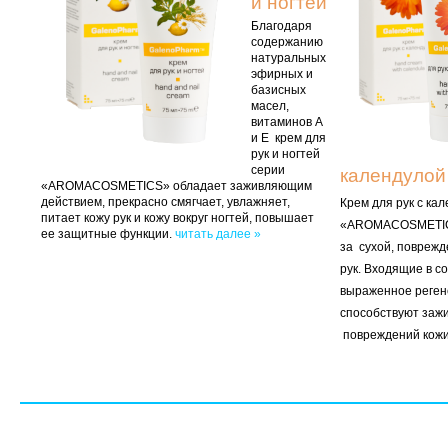
и ногтей
Благодаря
содержанию
натуральных
эфирных и
базисных
масел,
витаминов А
и Е крем для
рук и ногтей
серии
календулой
«AROMACOSMETICS» обладает заживляющим
действием, прекрасно смягчает, увлажняет,
Крем для рук с ка
питает кожу рук и кожу вокруг ногтей, повышает
«AROMACOSMETIC
ее защитные функции.
читать далее »
за сухой, поврежд
рук. Входящие в с
выраженное реген
способствуют заж
повреждений кож